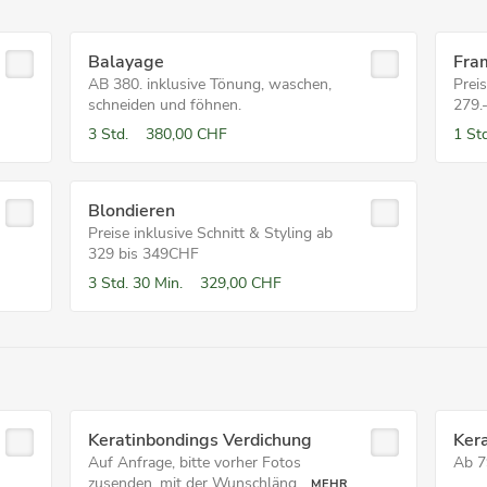
Balayage
Fra
AB 380. inklusive Tönung, waschen,
Preis
schneiden und föhnen.
279.
3 Std.
380,00 CHF
1 Std
Blondieren
Preise inklusive Schnitt & Styling ab
329 bis 349CHF
3 Std.
30 Min.
329,00 CHF
Keratinbondings Verdichung
Ker
Auf Anfrage, bitte vorher Fotos
Ab 7
zusenden, mit der Wunschläng...
MEHR