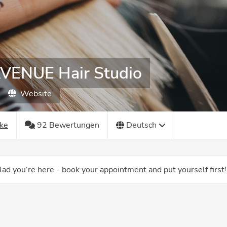
VENUE Hair Studio
Website
ke
92 Bewertungen
Deutsch
ad you‘re here - book your appointment and put yourself first!