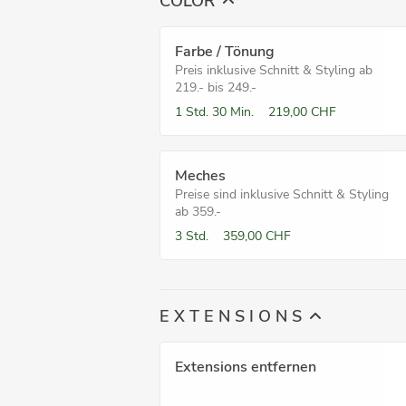
COLOR
Farbe / Tönung
Preis inklusive Schnitt & Styling ab
219.- bis 249.-
1 Std.
30 Min.
219,00 CHF
Meches
Preise sind inklusive Schnitt & Styling
ab 359.-
3 Std.
359,00 CHF
E X T E N S I O N S
Extensions entfernen