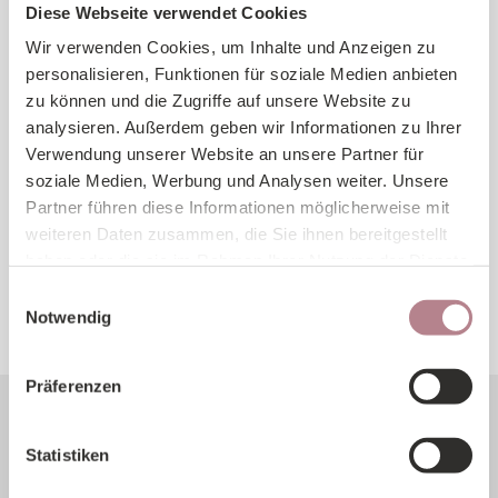
Diese Webseite verwendet Cookies
Laser-Haarentfernung - Oberkörper
Wir verwenden Cookies, um Inhalte und Anzeigen zu
personalisieren, Funktionen für soziale Medien anbieten
Laser-Haarentfernung - Intimbereich (NUR FRAUEN)
zu können und die Zugriffe auf unsere Website zu
analysieren. Außerdem geben wir Informationen zu Ihrer
Verwendung unserer Website an unsere Partner für
Lasermedizin Haarentfernung - Beine
soziale Medien, Werbung und Analysen weiter. Unsere
Partner führen diese Informationen möglicherweise mit
Augenbrauen & Wimpernstyling
weiteren Daten zusammen, die Sie ihnen bereitgestellt
haben oder die sie im Rahmen Ihrer Nutzung der Dienste
Bleaching
gesammelt haben.
Einwilligungsauswahl
Notwendig
Waxing
Präferenzen
Bewertungen (245)
alle anzeigen
Statistiken