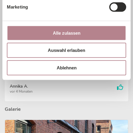
Petra S.
Marketing
vor 3 Monaten
Ich bin sehr froh , Cigdem macht es perfekt. Ich bin jetzt
auch zur Auffrischung gekommen und es ist wieder
super schön geworden
Alle zulassen
Auswahl erlauben
Tetiana S.
vor 4 Monaten
Sehr gute Arbeit! Preis finde es etwas zu teuer.
Ablehnen
Annika A.
vor 4 Monaten
Galerie