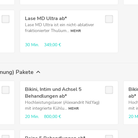
Lase MD Ultra ab*
Lase MD Ultra ist ein nicht-ablativer
fraktionierter Thulium...
MEHR
30 Min.
349,00 €
rnung) Pakete
Bikini, Intim und Achsel 5
Biki
Behandlungen ab*
ab*
Hochleistungslaser (Alexandrit Nd:Yag)
Hoch
mit integrierte Kühlu...
mit i
MEHR
20 Min.
800,00 €
20 M