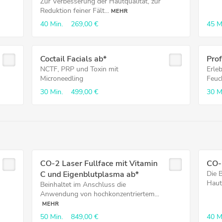
Zur Verbesserung der Hautqualität, zur
Reduktion feiner Fält...
MEHR
40 Min.
269,00 €
45 M
Coctail Facials ab*
Prof
NCTF, PRP und Toxin mit
Erle
Microneedling
Feuch
30 Min.
499,00 €
30 M
CO-2 Laser Fullface mit Vitamin
CO-2
C und Eigenblutplasma ab*
Die 
Haut
Beinhaltet im Anschluss die
Anwendung von hochkonzentriertem...
MEHR
50 Min.
849,00 €
40 M