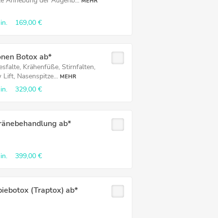
te Anhebung der Augenb...
MEHR
in.
169,00 €
onen Botox ab*
sfalte, Krähenfüße, Stirnfalten,
Lift, Nasenspitze...
MEHR
in.
329,00 €
ränebehandlung ab*
in.
399,00 €
iebotox (Traptox) ab*