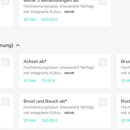
Beine 5 Behandlungen ab*
Hochleistungslaser (Alexandrit Nd:Yag)
mit integrierte Kühlu...
MEHR
30 Min.
810,00 €
rnung)
Achsel ab*
Brus
Hochleistungslaser (Alexandrit Nd:Yag)
Hoch
mit integrierte Kühlu...
mit i
MEHR
15 Min.
70,00 €
15 M
Brust und Bauch ab*
Rüc
Hochleistungslaser (Alexandrit Nd:Yag)
Hoch
mit integrierte Kühlu...
mit i
MEHR
20 Min.
150,00 €
20 M