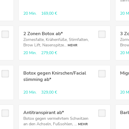
sanf
20 Min.
169,00 €
20 M
2 Zonen Botox ab*
3 Z
Zornesfalte, Krähenfüße, Stirnfalten,
Zorne
Brow Lift, Nasenspitze...
Brow 
MEHR
20 Min.
279,00 €
20 M
Botox gegen Knirschen/Facial
Mig
slimming ab*
20 Min.
329,00 €
20 M
Antitranspirant ab*
Barb
Botox gegen vermehrtem Schwitzen
an den Achseln, Fußsohlen, ...
MEHR