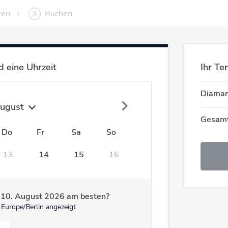
ten
Buchen
3
 eine Uhrzeit
Ihr Te
Diaman
ugust
Gesamt
Do
Fr
Sa
So
13
14
15
16
m
10. August 2026
am besten?
 Europe/Berlin angezeigt