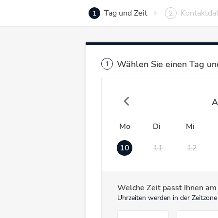
Tag und Zeit
Kontaktda
1
2
Wählen Sie einen Tag und
1
A
Mo
Di
Mi
10
11
12
Welche Zeit passt Ihnen a
Uhrzeiten werden in der Zeitzone