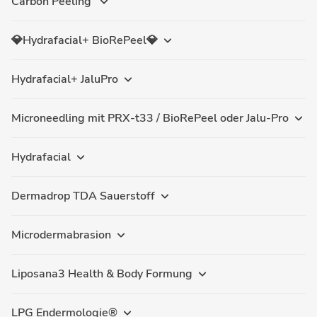
Carbon Peeling
💎Hydrafacial+ BioRePeel💎
Hydrafacial+ JaluPro
Microneedling mit PRX-t33 / BioRePeel oder Jalu-Pro
Hydrafacial
Dermadrop TDA Sauerstoff
Microdermabrasion
Liposana3 Health & Body Formung
LPG Endermologie®