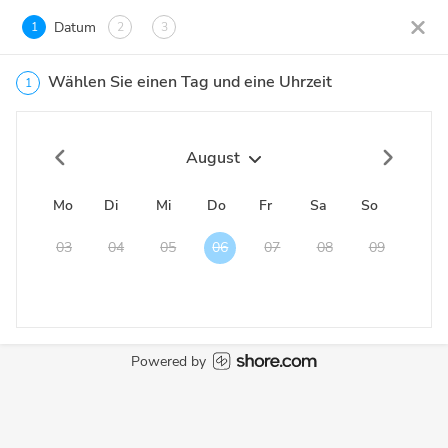
Datum
1
2
3
Wählen Sie einen Tag und eine Uhrzeit
1
August
Mo
Di
Mi
Do
Fr
Sa
So
03
04
05
06
07
08
09
Powered by