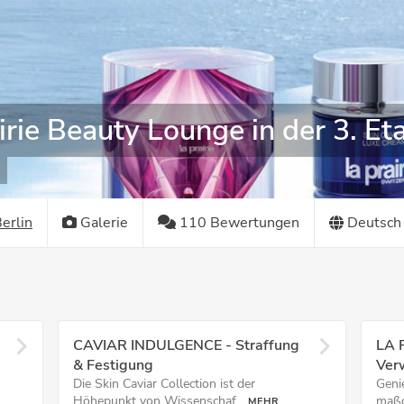
irie Beauty Lounge in der 3. Et
erlin
Galerie
110 Bewertungen
Deutsch
CAVIAR INDULGENCE - Straffung
LA 
& Festigung
Ver
Die Skin Caviar Collection ist der
Genie
Höhepunkt von Wissenschaf...
maßg
MEHR