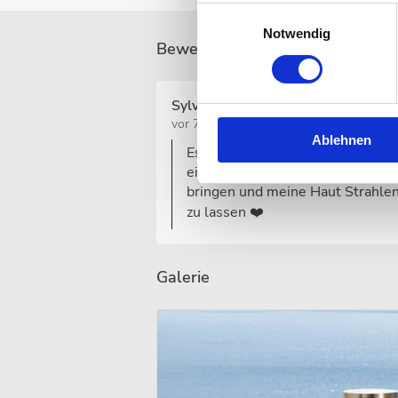
Einwilligungsauswahl
Notwendig
Bewertungen (110)
alle anzeigen
Sylvia S.
vor 7 Tagen
Ablehnen
Es gelingt Mandy immer, mich in
eine Tiefenentspannung zu
bringen und meine Haut Strahle
zu lassen ❤️
Galerie