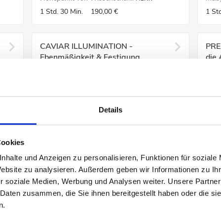
1 Std.
30 Min.
190,00 €
1 Std
CAVIAR ILLUMINATION -
PRE
Ebenmäßigkeit & Festigung
die
Entfesseln Sie die Kraft des Lichts und
Dies
erleben Sie die Whit...
der e
MEHR
1 Std.
30 Min.
190,00 €
45 M
Details
Cookies
nhalte und Anzeigen zu personalisieren, Funktionen für soziale
Website zu analysieren. Außerdem geben wir Informationen zu I
r soziale Medien, Werbung und Analysen weiter. Unsere Partner
 Daten zusammen, die Sie ihnen bereitgestellt haben oder die s
n.