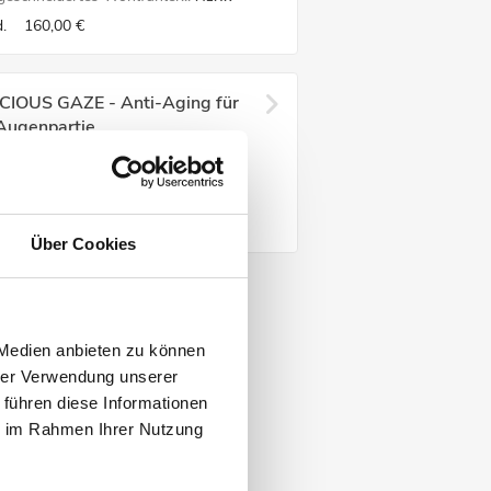
.
160,00 €
CIOUS GAZE - Anti-Aging für
 Augenpartie
es maßgeschneiderte Spa-Ritual ist
mpfindlichsten G...
MEHR
in.
89,00 €
Über Cookies
 Medien anbieten zu können
hrer Verwendung unserer
 führen diese Informationen
ie im Rahmen Ihrer Nutzung