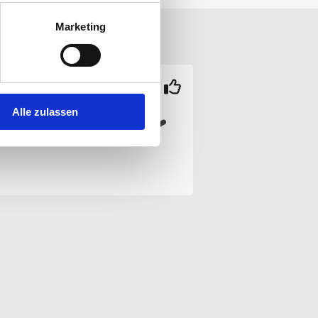
Marketing
rin R.
2 Monaten
Alle zulassen
underbar - ich komme wieder ❤️