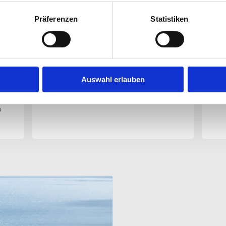
Präferenzen
Statistiken
Zdenka K.
Kath
vor 9 Tagen
vor 
Auswahl erlauben
W
n