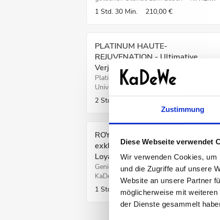
1 Std.
30 Min.
210,00 €
PLATINUM HAUTE-
REJUVENATION - Ultimative
Verjüngung
Platin stammt aus den Fernen des
Universums – einem Ort, an ...
MEHR
2 Std.
250,00 €
Zustimmung
ROYAL SKINCARE TREATMENT -
Diese Webseite verwendet 
exklusiv buchbar für Royals des
Loyalty Card Programms
Wir verwenden Cookies, um I
Genießen Sie als Royal Client des
und die Zugriffe auf unsere 
KaDeWe ein exklusives Ha...
MEHR
Website an unsere Partner fü
1 Std.
möglicherweise mit weiteren
der Dienste gesammelt habe