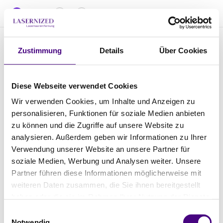
Datum
1
2
3
Wählen Sie einen Tag und eine Uhrzeit
1
Zustimmung
Details
Über Cookies
August
Diese Webseite verwendet Cookies
Wir verwenden Cookies, um Inhalte und Anzeigen zu
Mo
Di
Mi
Do
Fr
Sa
So
personalisieren, Funktionen für soziale Medien anbieten
10
11
12
13
14
15
16
zu können und die Zugriffe auf unsere Website zu
analysieren. Außerdem geben wir Informationen zu Ihrer
Verwendung unserer Website an unsere Partner für
soziale Medien, Werbung und Analysen weiter. Unsere
Welche Zeit passt Ihnen am
11. August 2026
am
besten?
Partner führen diese Informationen möglicherweise mit
Uhrzeiten werden in der Zeitzone Europe/Berlin angezeigt
weiteren Daten zusammen, die Sie ihnen bereitgestellt
haben oder die sie im Rahmen Ihrer Nutzung der Dienste
13:30
15:30
gesammelt haben.
Einwilligungsauswahl
Notwendig