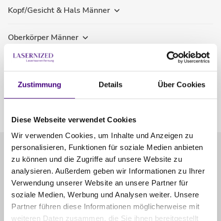
Kopf/Gesicht & Hals Männer
Oberkörper Männer
Intimbereich Männer
Zustimmung
Details
Über Cookies
Beine Männer
Komplett Pakete Männer
Diese Webseite verwendet Cookies
Wir verwenden Cookies, um Inhalte und Anzeigen zu
personalisieren, Funktionen für soziale Medien anbieten
zu können und die Zugriffe auf unsere Website zu
Bewertungen (120)
alle anzeigen
analysieren. Außerdem geben wir Informationen zu Ihrer
Verwendung unserer Website an unsere Partner für
Ines K.
soziale Medien, Werbung und Analysen weiter. Unsere
letzten Monat
Partner führen diese Informationen möglicherweise mit
Top. Tolles Ambiente, sehr nette Mitarbeiter, tolles
weiteren Daten zusammen, die Sie ihnen bereitgestellt