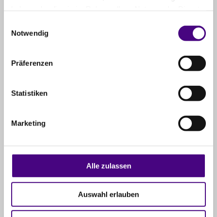
Ergebnis
haben oder die sie im Rahmen Ihrer Nutzung der Dienste
gesammelt haben.
Einwilligungsauswahl
Notwendig
Holger D.
vor 2 Monaten
Sehr cooles personal. Klar, gerade, professionell. Laden
Präferenzen
sauber, geräumig übersichtlich, modern eingerichtet.
Klare Strukturen, übersichtlich, sehr stimmig. In Summe
sehr gelungenes Konzept, freundliches personal. Keine
Statistiken
vertagsbindung was alles viel viel einfacher macht.
Marketing
Rinore R.
vor 2 Monaten
Sehr sympathisch, und gute aufklärung.
Alle zulassen
Galerie
Auswahl erlauben