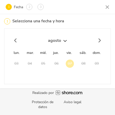
Fecha
1
2
3
Selecciona una fecha y hora
1
agosto
lun.
mar.
mié.
jue.
vie.
sáb.
dom.
03
04
05
06
07
08
09
Realizado por
Protección de
Aviso legal
datos