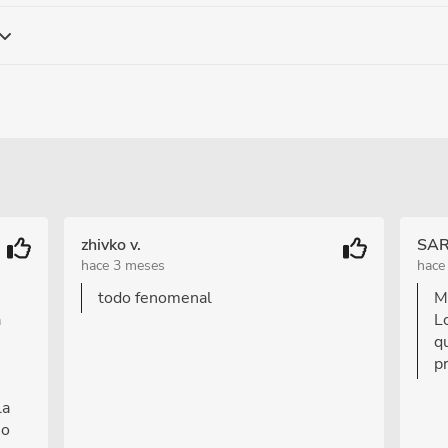
zhivko v.
SAR
hace 3 meses
hace
todo fenomenal
M
a
L
qu
p
la
ho