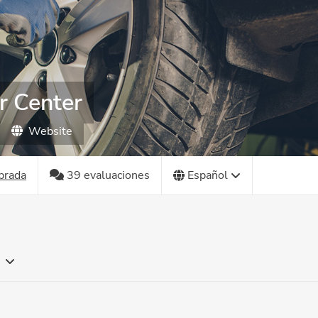
r Center
Website
brada
39 evaluaciones
Español