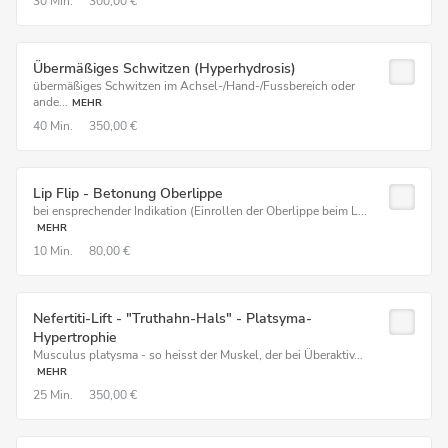
30 Min.
300,00 €
Übermäßiges Schwitzen (Hyperhydrosis)
übermäßiges Schwitzen im Achsel-/Hand-/Fussbereich oder
ande...
MEHR
40 Min.
350,00 €
Lip Flip - Betonung Oberlippe
bei ensprechender Indikation (Einrollen der Oberlippe beim L...
MEHR
10 Min.
80,00 €
Nefertiti-Lift - "Truthahn-Hals" - Platsyma-
Hypertrophie
Musculus platysma - so heisst der Muskel, der bei Überaktiv...
MEHR
25 Min.
350,00 €