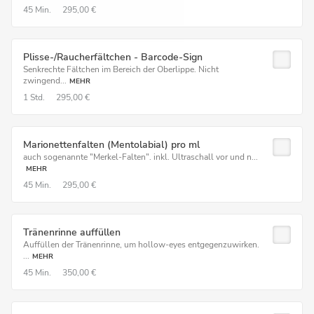
45 Min.
295,00 €
Plisse-/Raucherfältchen - Barcode-Sign
Senkrechte Fältchen im Bereich der Oberlippe. Nicht
zwingend...
MEHR
1 Std.
295,00 €
Marionettenfalten (Mentolabial) pro ml
auch sogenannte "Merkel-Falten". inkl. Ultraschall vor und n...
MEHR
45 Min.
295,00 €
Tränenrinne auffüllen
Auffüllen der Tränenrinne, um hollow-eyes entgegenzuwirken.
...
MEHR
45 Min.
350,00 €