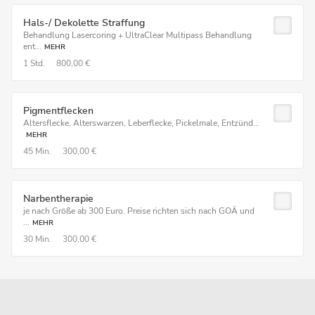
Hals-/ Dekolette Straffung
Behandlung Lasercoring + UltraClear Multipass Behandlung
ent...
MEHR
1 Std.
800,00 €
Pigmentflecken
Altersflecke, Alterswarzen, Leberflecke, Pickelmale, Entzünd...
MEHR
45 Min.
300,00 €
Narbentherapie
je nach Größe ab 300 Euro. Preise richten sich nach GOÄ und
...
MEHR
30 Min.
300,00 €