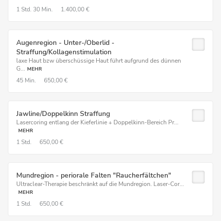
1 Std.
30 Min.
1.400,00 €
Augenregion - Unter-/Oberlid -
Straffung/Kollagenstimulation
laxe Haut bzw überschüssige Haut führt aufgrund des dünnen
G...
MEHR
45 Min.
650,00 €
Jawline/Doppelkinn Straffung
Lasercoring entlang der Kieferlinie + Doppelkinn-Bereich Pr...
MEHR
1 Std.
650,00 €
Mundregion - periorale Falten "Raucherfältchen"
Ultraclear-Therapie beschränkt auf die Mundregion. Laser-Cor...
MEHR
1 Std.
650,00 €