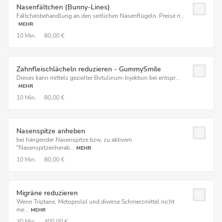
Nasenfältchen (Bunny-Lines)
Fältchenbehandlung an den seitlichen Nasenflügeln. Preise ri...
MEHR
10 Min.
80,00 €
Zahnfleischlächeln reduzieren - GummySmile
Dieses kann mittels gezielter Botulinum-Injektion bei entspr...
MEHR
10 Min.
80,00 €
Nasenspitze anheben
bei hängender Nasenspitze bzw. zu aktivem
"Nasenspitzenherab...
MEHR
10 Min.
80,00 €
Migräne reduzieren
Wenn Triptane, Metoprolol und diverse Schmerzmittel nicht
me...
MEHR
30 Min.
400,00 €