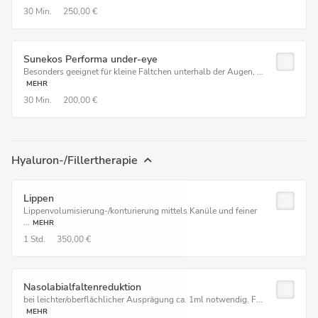
30 Min.
250,00 €
Sunekos Performa under-eye
Besonders geeignet für kleine Fältchen unterhalb der Augen, ...
MEHR
30 Min.
200,00 €
Hyaluron-/Fillertherapie
Lippen
Lippenvolumisierung-/konturierung mittels Kanüle und feiner
...
MEHR
1 Std.
350,00 €
Nasolabialfaltenreduktion
bei leichter/oberflächlicher Ausprägung ca. 1ml notwendig. F...
MEHR