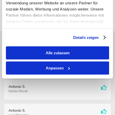
Verwendung unserer Website an unsere Partner für
soziale Medien, Werbung und Analysen weiter. Unsere
Krankenkasse Helsana (Top, Completa, Omnia, Sana)
Partner führen diese Informationen möglicherweise mit
weiteren Daten zusammen, die Sie ihnen bereitgestellt
Alle anderen Krankenkassen
haben oder die sie im Rahmen Ihrer Nutzung der Dienste
gesammelt haben.
Details zeigen
Bewertungen (175)
alle anzeigen
Alle zulassen
Eveline S.
vor 14 Tagen
Anpassen
Antonio S.
letzten Monat
Antonio S.