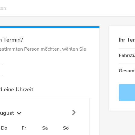
ten
n Termin?
Ihr Te
bestimmten Person möchten, wählen Sie
Fahrst
Gesamt
 eine Uhrzeit
ugust
Do
Fr
Sa
So