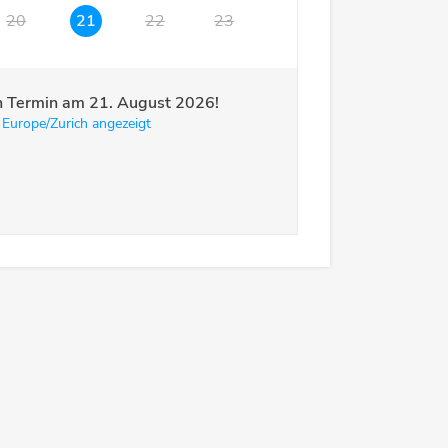
20
21
22
23
ren Termin am
21. August 2026
!
 Europe/Zurich angezeigt