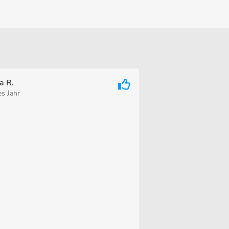
a R.
es Jahr