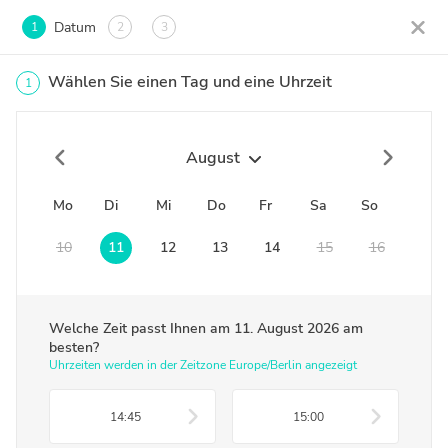
Datum
1
2
3
Wählen Sie einen Tag und eine Uhrzeit
1
August
Mo
Di
Mi
Do
Fr
Sa
So
10
11
12
13
14
15
16
Welche Zeit passt Ihnen am
11. August 2026
am
besten?
Uhrzeiten werden in der Zeitzone Europe/Berlin angezeigt
14:45
15:00