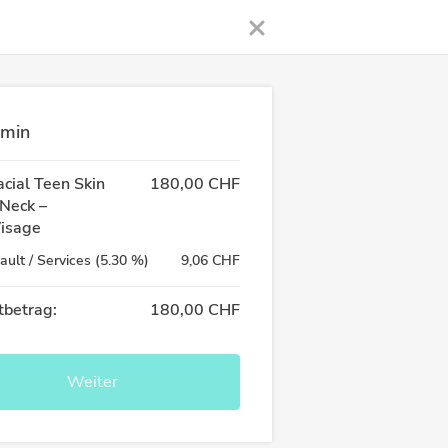
rmin
cial Teen Skin
180,00 CHF
Neck –
isage
ault / Services
(
5.30
%)
9,06 CHF
betrag:
180,00 CHF
Weiter