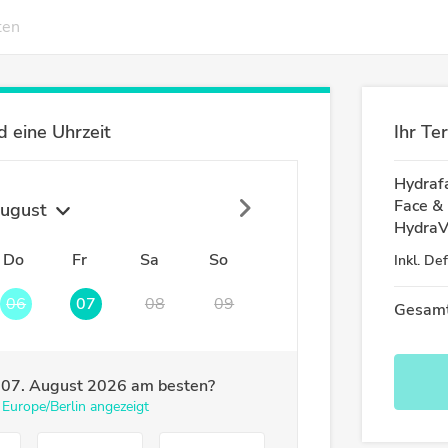
ten
 eine Uhrzeit
Ihr Te
Hydrafa
Face & 
ugust
HydraV
Do
Fr
Sa
So
Inkl.
Def
06
07
08
09
Gesamt
m
07. August 2026
am besten?
 Europe/Berlin angezeigt