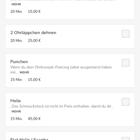
MEHR
20 Min.
15,00 €
2 Ohrläppchen dehnen
20 Min.
25,00 €
Punchen
Wenn du dein Ohrknorpel-Piercing lieber ausgestanzt haben
mö...
MEHR
15 Min.
15,00 €
Helix
„Das Schmuckstück ist nicht im Preis enthalten, damit du dir...
MEHR
15 Min.
45,00 €
Flat Helix / Scapha