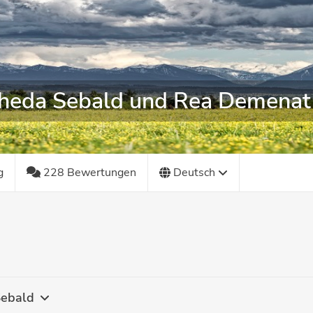
Theda Sebald und Rea Demenat
g
228 Bewertungen
Deutsch
Sebald