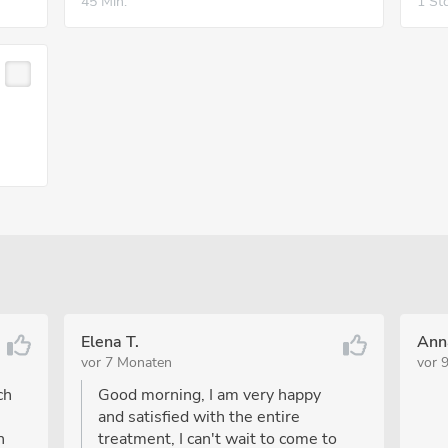
45 Min.
1 Std
Elena T.
Anna
vor 7 Monaten
vor 
ch
Good morning, I am very happy
and satisfied with the entire
n
treatment, I can't wait to come to