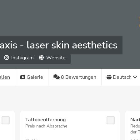
axis - laser skin aesthetics
Instagram
Website
allen
Galerie
8 Bewertungen
Deutsch
Tattooentfernung
Nar
Preis nach Absprache
Redu
der T