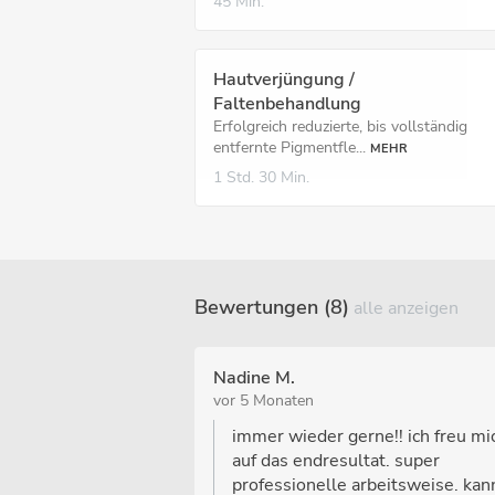
45 Min.
Hautverjüngung /
Faltenbehandlung
Erfolgreich reduzierte, bis vollständig
entfernte Pigmentfle...
MEHR
1 Std.
30 Min.
Bewertungen (8)
alle anzeigen
Nadine M.
vor 5 Monaten
immer wieder gerne!! ich freu mi
auf das endresultat. super
professionelle arbeitsweise. kan