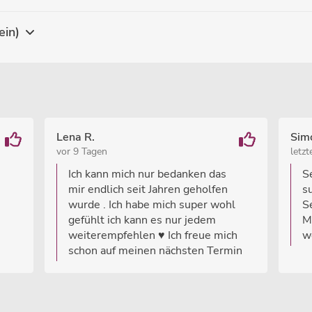
ein)
Lena R.
Sim
vor 9 Tagen
letz
Ich kann mich nur bedanken das
S
mir endlich seit Jahren geholfen
s
wurde . Ich habe mich super wohl
S
gefühlt ich kann es nur jedem
Mi
weiterempfehlen ♥️ Ich freue mich
w
schon auf meinen nächsten Termin