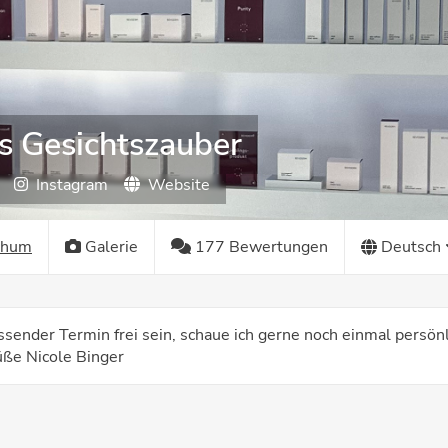
s Gesichtszauber
Instagram
Website
chum
Galerie
177 Bewertungen
Deutsch
ssender Termin frei sein, schaue ich gerne noch einmal persö
ße Nicole Binger