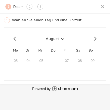
Datum
1
2
3
Wählen Sie einen Tag und eine Uhrzeit
1
August
Mo
Di
Mi
Do
Fr
Sa
So
03
04
05
06
07
08
09
Powered by