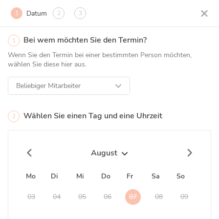
Datum
1
2
3
Bei wem möchten Sie den Termin?
1
Wenn Sie den Termin bei einer bestimmten Person möchten,
wählen Sie diese hier aus.
Beliebiger Mitarbeiter
Wählen Sie einen Tag und eine Uhrzeit
2
August
Mo
Di
Mi
Do
Fr
Sa
So
03
04
05
06
07
08
09