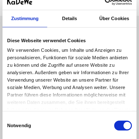
VERSTÄRKUNG (NUR IN VERBINDUNG MIT EINER QMS
MEDICOSMETICS BEHANDLUNG)
Zustimmung
Details
Über Cookies
Bewertungen (6)
alle anzeigen
Diese Webseite verwendet Cookies
Wir verwenden Cookies, um Inhalte und Anzeigen zu
BARBARA S.
personalisieren, Funktionen für soziale Medien anbieten
vor 3 Monaten
zu können und die Zugriffe auf unsere Website zu
Ich habe mich sehr willkommen gefühlt und die
analysieren. Außerdem geben wir Informationen zu Ihrer
Behandlung war professionell und gut. Die
Verwendung unserer Website an unsere Partner für
Räumlichkeiten sind sehr schön und man hat Zeit sich
gut zu erholen. Ich werde sicherlich wiederkommen.
soziale Medien, Werbung und Analysen weiter. Unsere
Vielen Dank
Partner führen diese Informationen möglicherweise mit
weiteren Daten zusammen, die Sie ihnen bereitgestellt
haben oder die sie im Rahmen Ihrer Nutzung der Dienste
Stefan S.
gesammelt haben.
Einwilligungsauswahl
vor 5 Monaten
Notwendig