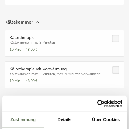
Kältekammer
Kältetherapie
Kältekammer, max. 3 Minuten
10 Min.
48,00 €
Kältetherapie mit Vorwärmung
Kältekammer, max. 3 Minuten, max. 5 Minuten Vorwärmzeit
10 Min.
48,00 €
Fußreflexzonenmassage
Zustimmung
Details
Über Cookies
Fußreflexzonenmassage ca. 35min
Die Fußreflexzonenmassage ist eine wohltuende