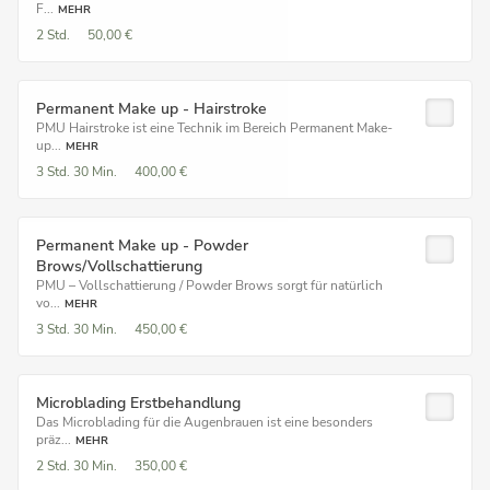
F...
MEHR
2 Std.
50,00 €
Permanent Make up - Hairstroke
PMU Hairstroke ist eine Technik im Bereich Permanent Make-
up...
MEHR
3 Std.
30 Min.
400,00 €
Permanent Make up - Powder
Brows/Vollschattierung
PMU – Vollschattierung / Powder Brows sorgt für natürlich
vo...
MEHR
3 Std.
30 Min.
450,00 €
Microblading Erstbehandlung
Das Microblading für die Augenbrauen ist eine besonders
präz...
MEHR
2 Std.
30 Min.
350,00 €