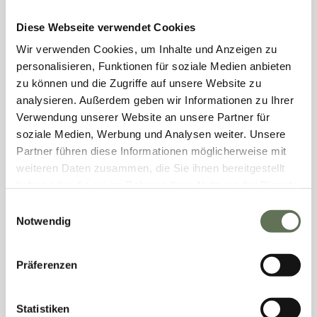
Behandlungsmet...
MEHR
35 Min.
52,00 €
Diese Webseite verwendet Cookies
Wir verwenden Cookies, um Inhalte und Anzeigen zu
personalisieren, Funktionen für soziale Medien anbieten
Fußmassage
zu können und die Zugriffe auf unsere Website zu
analysieren. Außerdem geben wir Informationen zu Ihrer
Verwendung unserer Website an unsere Partner für
Fußmassage inkl. Unterschenkel + Fußbad ca. 45min
Entspannendes und reinigendes Fußbad mit wohltuender
soziale Medien, Werbung und Analysen weiter. Unsere
Massage...
MEHR
Partner führen diese Informationen möglicherweise mit
45 Min.
65,00 €
weiteren Daten zusammen, die Sie ihnen bereitgestellt
haben oder die sie im Rahmen Ihrer Nutzung der Dienste
gesammelt haben.
Einwilligungsauswahl
Klassische Massage
Notwendig
Klassische Massage ca 45 min
Präferenzen
Eine professionelle Kl. Massage hilft, den Körper wieder zu ...
MEHR
45 Min.
65,00 €
Statistiken