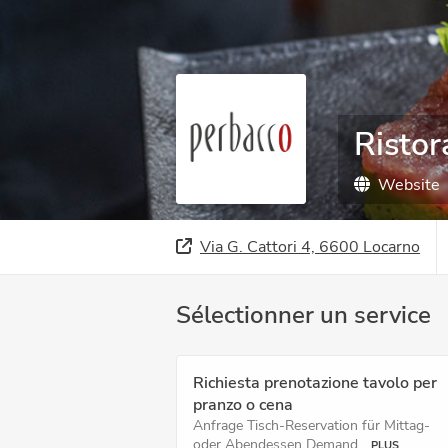
Ristor
Website
Via G. Cattori 4, 6600 Locarno
Sélectionner un service
Richiesta prenotazione tavolo per
pranzo o cena
Anfrage Tisch-Reservation für Mittag-
oder Abendessen Demand...
PLUS