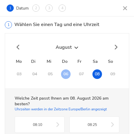
Datum
1
2
3
4
Wählen Sie einen Tag und eine Uhrzeit
1
August
Mo
Di
Mi
Do
Fr
Sa
So
03
04
05
06
07
08
09
Welche Zeit passt Ihnen am
08. August 2026
am
besten?
Uhrzeiten werden in der Zeitzone Europe/Berlin angezeigt
08:10
08:25