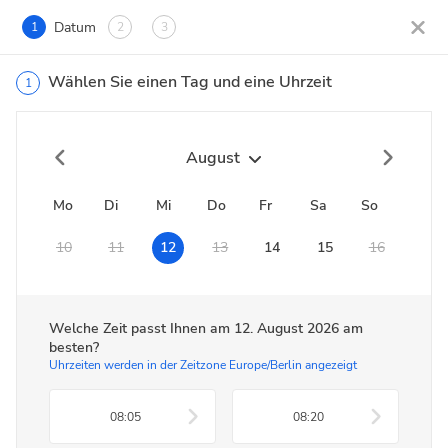
Datum
1
2
3
Wählen Sie einen Tag und eine Uhrzeit
1
August
Mo
Di
Mi
Do
Fr
Sa
So
10
11
12
13
14
15
16
Welche Zeit passt Ihnen am
12. August 2026
am
besten?
Uhrzeiten werden in der Zeitzone Europe/Berlin angezeigt
08:05
08:20