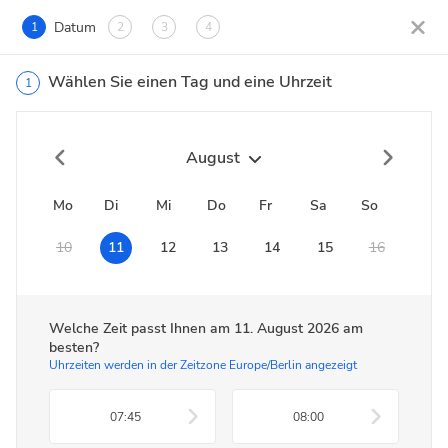
Datum
1
2
3
4
Wählen Sie einen Tag und eine Uhrzeit
1
August
Mo
Di
Mi
Do
Fr
Sa
So
10
11
12
13
14
15
16
Welche Zeit passt Ihnen am
11. August 2026
am
besten?
Uhrzeiten werden in der Zeitzone Europe/Berlin angezeigt
07:45
08:00