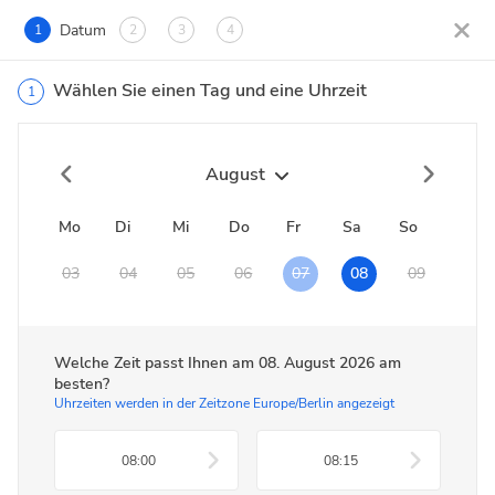
Datum
1
2
3
4
Wählen Sie einen Tag und eine Uhrzeit
1
August
Mo
Di
Mi
Do
Fr
Sa
So
03
04
05
06
07
08
09
Welche Zeit passt Ihnen am
08. August 2026
am
besten?
Uhrzeiten werden in der Zeitzone Europe/Berlin angezeigt
08:00
08:15