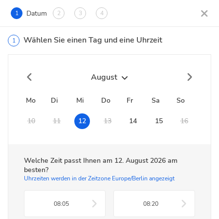
Datum
1
2
3
4
Wählen Sie einen Tag und eine Uhrzeit
1
August
Mo
Di
Mi
Do
Fr
Sa
So
10
11
12
13
14
15
16
Welche Zeit passt Ihnen am
12. August 2026
am
besten?
Uhrzeiten werden in der Zeitzone Europe/Berlin angezeigt
08:05
08:20