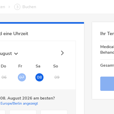
ten
Buchen
3
 eine Uhrzeit
Ihr Te
Medical
Behand
ugust
Gesamt
Do
Fr
Sa
So
06
07
08
09
m
08. August 2026
am besten?
 Europe/Berlin angezeigt