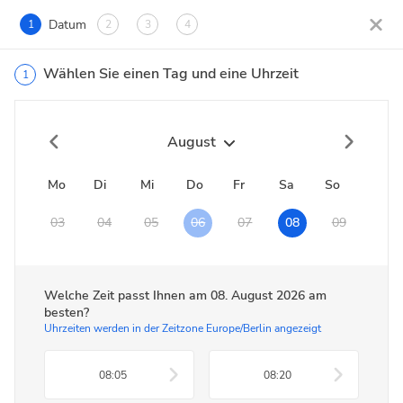
Datum
1
2
3
4
Wählen Sie einen Tag und eine Uhrzeit
1
August
Mo
Di
Mi
Do
Fr
Sa
So
03
04
05
06
07
08
09
Welche Zeit passt Ihnen am
08. August 2026
am
besten?
Uhrzeiten werden in der Zeitzone Europe/Berlin angezeigt
08:05
08:20