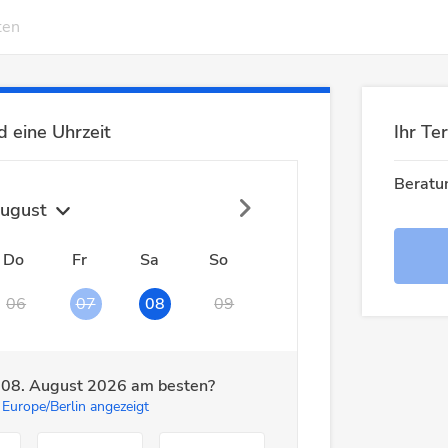
ten
 eine Uhrzeit
Ihr Te
Beratun
ugust
Do
Fr
Sa
So
06
07
08
09
m
08. August 2026
am besten?
 Europe/Berlin angezeigt