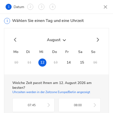
Datum
1
2
3
4
Wählen Sie einen Tag und eine Uhrzeit
1
August
Mo
Di
Mi
Do
Fr
Sa
So
10
11
12
13
14
15
16
Welche Zeit passt Ihnen am
12. August 2026
am
besten?
Uhrzeiten werden in der Zeitzone Europe/Berlin angezeigt
07:45
08:00