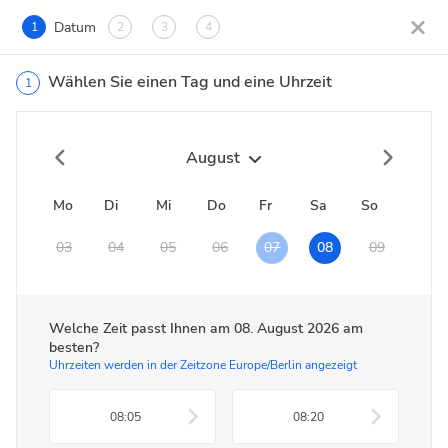
Datum
1
2
3
4
Wählen Sie einen Tag und eine Uhrzeit
1
August
Mo
Di
Mi
Do
Fr
Sa
So
03
04
05
06
07
08
09
Welche Zeit passt Ihnen am
08. August 2026
am
besten?
Uhrzeiten werden in der Zeitzone Europe/Berlin angezeigt
08:05
08:20