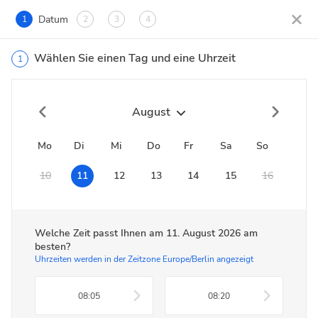
Datum
1
2
3
4
Wählen Sie einen Tag und eine Uhrzeit
1
August
Mo
Di
Mi
Do
Fr
Sa
So
10
11
12
13
14
15
16
Welche Zeit passt Ihnen am
11. August 2026
am
besten?
Uhrzeiten werden in der Zeitzone Europe/Berlin angezeigt
08:05
08:20