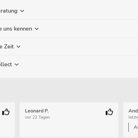
eratung
ne uns kennen
e Zeit
llect
Leonard P.
And
vor 22 Tagen
letz
A