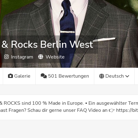
 & Rocks Berlin West
Instagram
Website
Galerie
501 Bewertungen
Deutsch
& ROCKS sind 100 % Made in Europe. ▪️ Ein ausgewählter Term
 hast Fragen? Schau dir gerne unser FAQ Video an 👉 https://bi