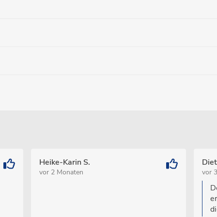
Heike-Karin S.
Die
vor 2 Monaten
vor 
D
er
d