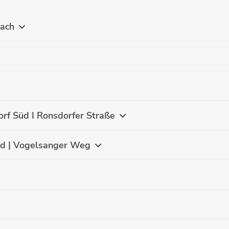
bach
rf Süd I Ronsdorfer Straße
rd | Vogelsanger Weg