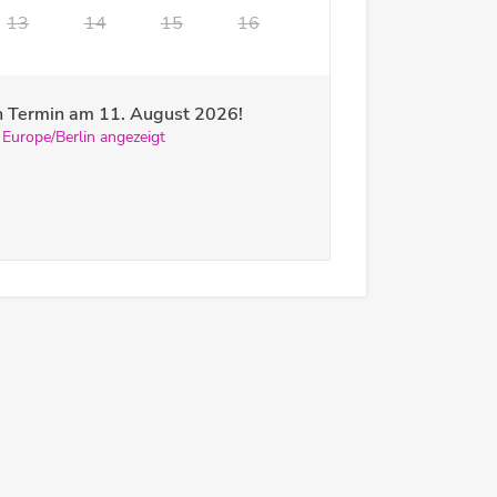
13
14
15
16
ren Termin am
11. August 2026
!
 Europe/Berlin angezeigt