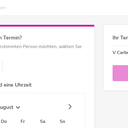
ten
n Termin?
Ihr Te
bestimmten Person möchten, wählen Sie
V Carb
 eine Uhrzeit
ugust
Do
Fr
Sa
So