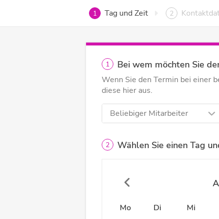
Tag und Zeit
Kontaktda
1
2
Bei wem möchten Sie de
1
Wenn Sie den Termin bei einer 
diese hier aus.
Beliebiger Mitarbeiter
Wählen Sie einen Tag und
2
A
Mo
Di
Mi