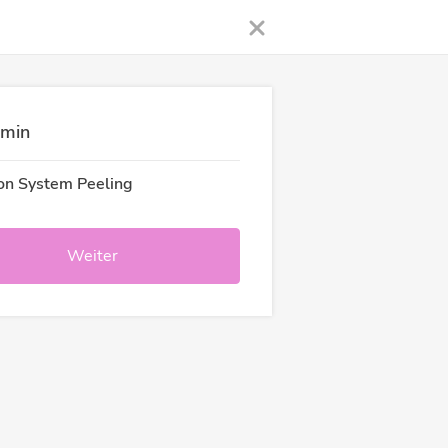
rmin
on System Peeling
Weiter