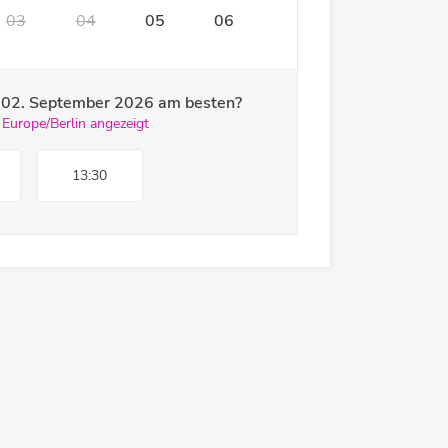
03
04
05
06
m
02. September 2026
am besten?
 Europe/Berlin angezeigt
13:30