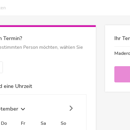
ten
n Termin?
Ihr Te
bestimmten Person möchten, wählen Sie
Madero
 eine Uhrzeit
ptember
Do
Fr
Sa
So