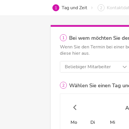
Tag und Zeit
Kontaktda
1
2
Bei wem möchten Sie de
1
Wenn Sie den Termin bei einer 
diese hier aus.
Beliebiger Mitarbeiter
Wählen Sie einen Tag und
2
A
Mo
Di
Mi