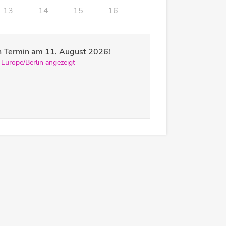
13
14
15
16
ren Termin am
11. August 2026
!
 Europe/Berlin angezeigt