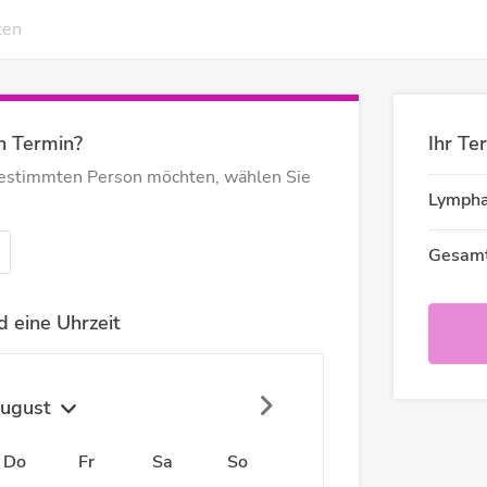
ten
n Termin?
Ihr Te
bestimmten Person möchten, wählen Sie
Lympha
Gesamt
 eine Uhrzeit
ugust
Do
Fr
Sa
So