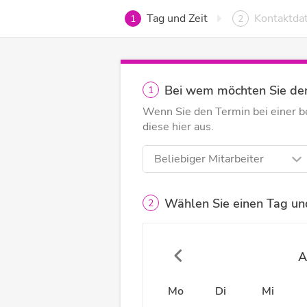
Tag und Zeit
Kontaktda
1
2
Bei wem möchten Sie de
1
Wenn Sie den Termin bei einer 
diese hier aus.
Beliebiger Mitarbeiter
Wählen Sie einen Tag und
2
A
Mo
Di
Mi