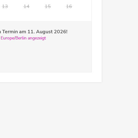
13
14
15
16
ren Termin am
11. August 2026
!
 Europe/Berlin angezeigt