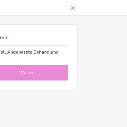
rmin
duell Angepasste Behandlung
Weiter