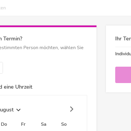
ten
n Termin?
Ihr Te
bestimmten Person möchten, wählen Sie
Indivi
 eine Uhrzeit
ugust
Do
Fr
Sa
So