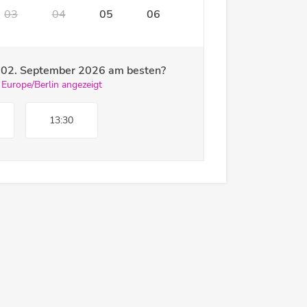
03
04
05
06
m
02. September 2026
am besten?
 Europe/Berlin angezeigt
13:30