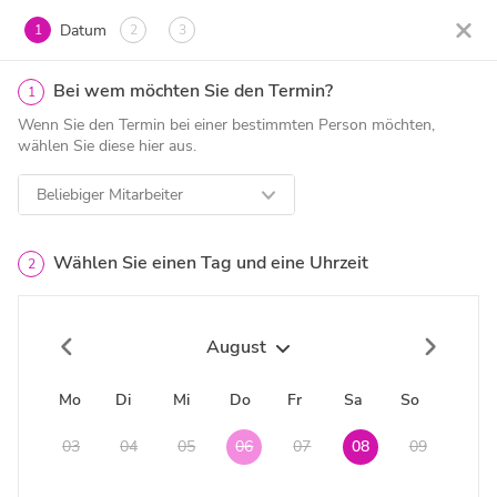
Datum
1
2
3
Bei wem möchten Sie den Termin?
1
Wenn Sie den Termin bei einer bestimmten Person möchten,
wählen Sie diese hier aus.
Beliebiger Mitarbeiter
Wählen Sie einen Tag und eine Uhrzeit
2
August
Mo
Di
Mi
Do
Fr
Sa
So
03
04
05
06
07
08
09