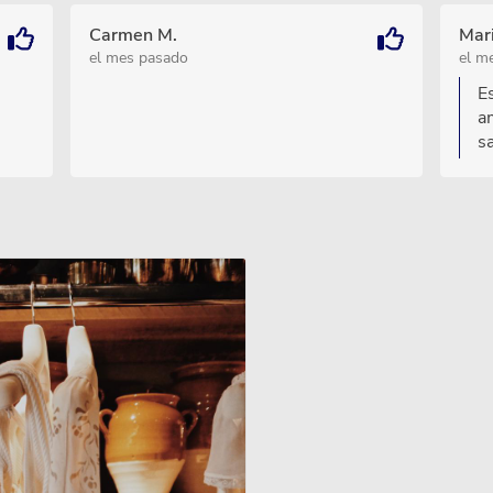
Carmen M.
Mari
el mes pasado
el m
E
a
s