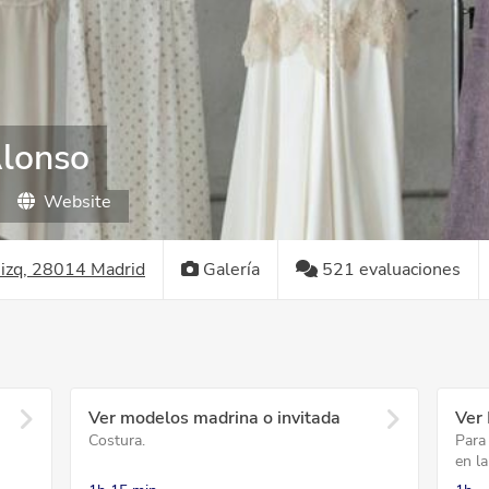
Alonso
Website
º izq, 28014 Madrid
Galería
521 evaluaciones
Ver modelos madrina o invitada
Ver
Costura.
Para
en la