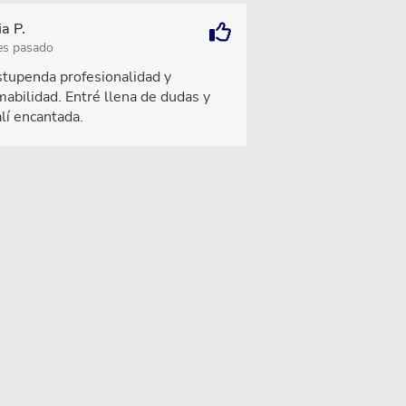
a P.
es pasado
stupenda profesionalidad y
mabilidad. Entré llena de dudas y
alí encantada.