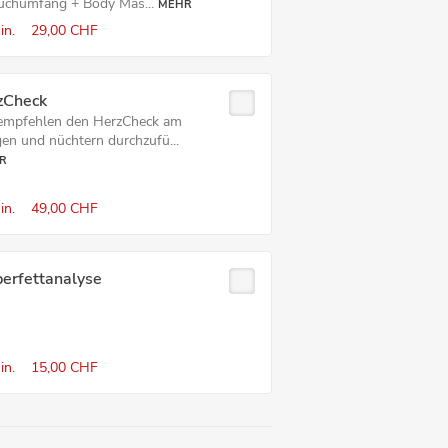
uchumfang + Body Mas...
MEHR
in.
29,00 CHF
z­Check
empfehlen den HerzCheck am
en und nüchtern durchzufü...
R
in.
49,00 CHF
perfettanalyse
in.
15,00 CHF