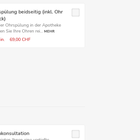
pülung beidseitig (inkl. Ohr
ck)
der Ohrspülung in der Apotheke
n Sie Ihre Ohren rei...
MEHR
in.
69,00 CHF
hkonsultation
ieten Ihnen eine vertiefte