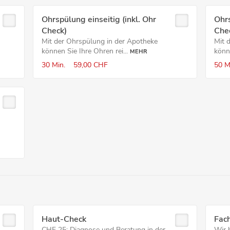
Ohrspülung einseitig (inkl. Ohr
Ohrs
Check)
Che
Mit der Ohrspülung in der Apotheke
Mit 
können Sie Ihre Ohren rei...
könne
MEHR
30 Min.
59,00 CHF
50 M
Haut-Check
Fac
CHF 25: Diagnose und Beratung in der
Wir b