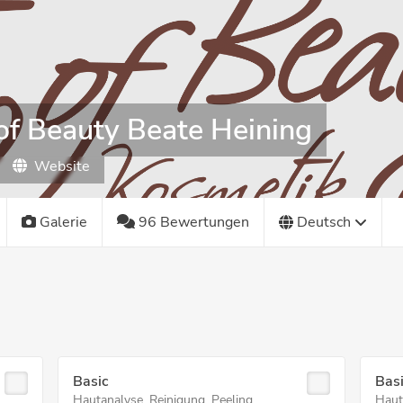
 of Beauty Beate Heining
Website
Galerie
96 Bewertungen
Deutsch
Basic
Basi
Hautanalyse, Reinigung, Peeling,
Haut