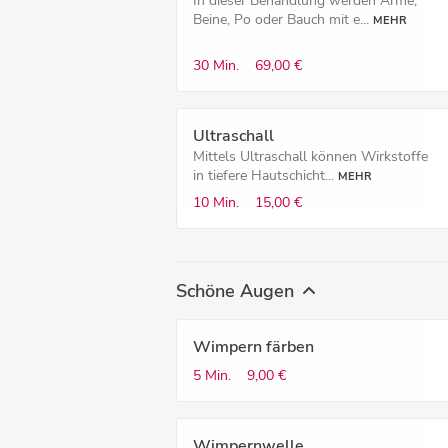
In dieser Behandlung werden Arme,
Beine, Po oder Bauch mit e...
MEHR
30 Min.
69,00 €
Ultraschall
Mittels Ultraschall können Wirkstoffe
in tiefere Hautschicht...
MEHR
10 Min.
15,00 €
Schöne Augen
Wimpern färben
5 Min.
9,00 €
Wimpernwelle