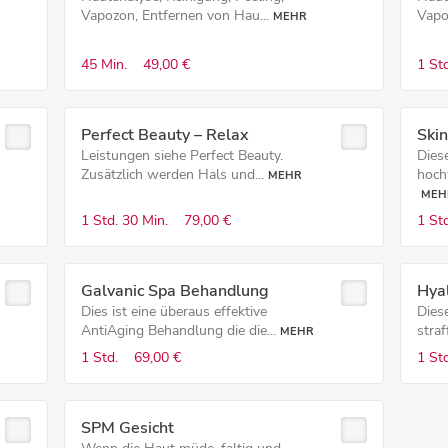
Vapozon, Entfernen von Hau...
Vapo
MEHR
45 Min.
49,00 €
1 Std
Perfect Beauty – Relax
Ski
Leistungen siehe Perfect Beauty.
Dies
Zusätzlich werden Hals und...
hochw
MEHR
MEH
1 Std.
30 Min.
79,00 €
1 Std
Galvanic Spa Behandlung
Hyal
Dies ist eine überaus effektive
Dies
AntiAging Behandlung die die...
straf
MEHR
1 Std.
69,00 €
1 Std
SPM Gesicht