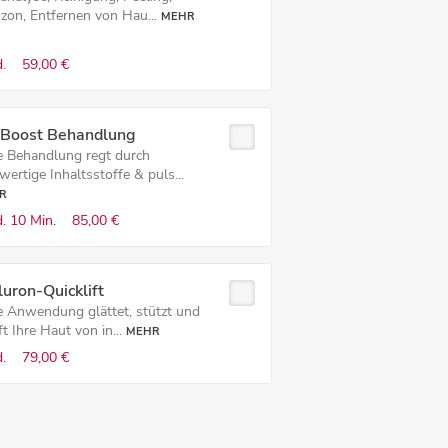
zon, Entfernen von Hau...
MEHR
.
59,00 €
nBoost Behandlung
e Behandlung regt durch
ertige Inhaltsstoffe & puls...
R
.
10 Min.
85,00 €
uron-Quicklift
e Anwendung glättet, stützt und
ft Ihre Haut von in...
MEHR
.
79,00 €