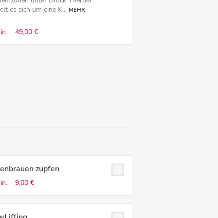
lemzonen unter Druck! Hierbei
lt es sich um eine K...
MEHR
in.
49,00 €
enbrauen zupfen
in.
9,00 €
wLifting