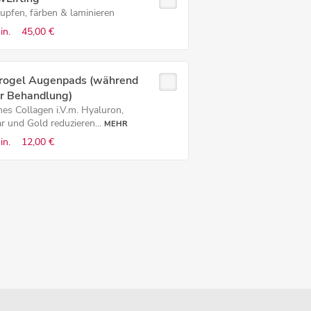
zupfen, färben & laminieren
in.
45,00 €
rogel Augenpads (während
er Behandlung)
nes Collagen i.V.m. Hyaluron,
r und Gold reduzieren...
MEHR
in.
12,00 €