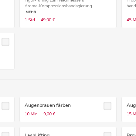
Figur-Tuning zum Nachmessen!
Prob
Aroma-Kompressionsbandagierung ...
hande
MEHR
1 Std.
49,00 €
45 M
Augenbrauen färben
Aug
10 Min.
9,00 €
15 M
LashLifting
Bro