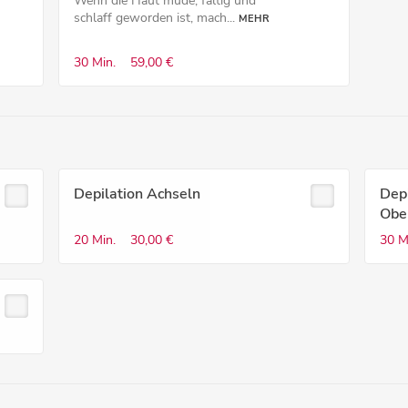
Wenn die Haut müde, faltig und
schlaff geworden ist, mach...
MEHR
30 Min.
59,00 €
Depilation Achseln
Depi
Obe
20 Min.
30,00 €
30 M