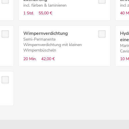
incl. färben & laminieren
incl 
1 Std.
55,00 €
40 M
Wimpernverdichtung
Hyd
Semi-Permanente
ein
Wimpernverdichtung mit kleinen
Mari
Wimpernbüscheln
Cavia
20 Min.
42,00 €
10 M