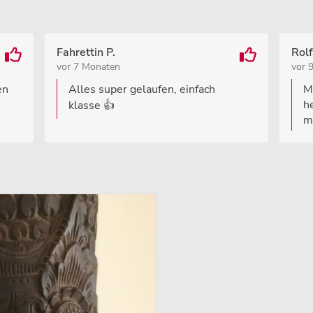
Fahrettin P.
Rolf
vor 7 Monaten
vor 
en
Alles super gelaufen, einfach
M
h
klasse 👍
m