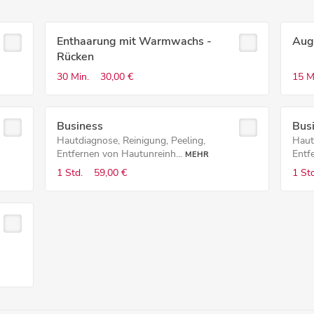
Enthaarung mit Warmwachs -
Aug
Rücken
30 Min.
30,00 €
15 M
Business
Bus
Hautdiagnose, Reinigung, Peeling,
Haut
Entfernen von Hautunreinh...
Entf
MEHR
1 Std.
59,00 €
1 Std