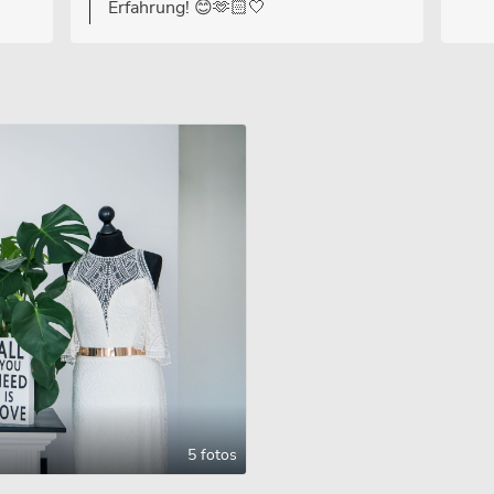
Erfahrung! 😊🫶🏻🤍
5 fotos