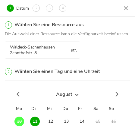
Datum
1
2
3
4
Wählen Sie eine Ressource aus
1
Die Auswahl einer Ressource kann die Verfügbarkeit beeinflussen.
Waldeck-Sachenhausen
Zehnthofstr. 8
Wählen Sie einen Tag und eine Uhrzeit
2
August
Mo
Di
Mi
Do
Fr
Sa
So
10
11
12
13
14
15
16